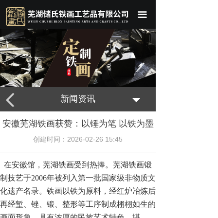
끀
新闻资讯
뀓
安徽芜湖铁画获赞：以锤为笔 以铁为墨
创建时间：
2026-02-26
15:45
在安徽馆，芜湖铁画受到热捧。芜湖铁画锻
制技艺于2006年被列入第一批国家级非物质文
化遗产名录。铁画以铁为原料，经红炉冶炼后
再经堑、锉、锻、整形等工序制成栩栩如生的
画面形象，具有浓厚的民族艺术特色，堪