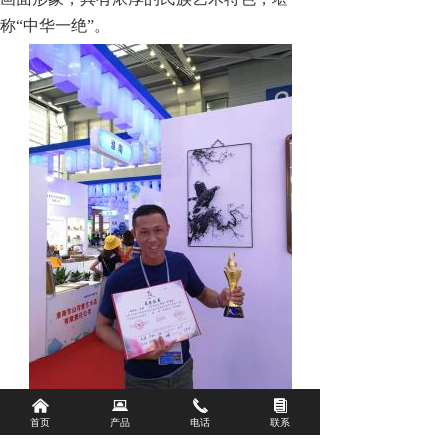
称“中华一绝”。
낀
뀵
끅
뀴
（储铁艺作品《双鹰图》喜获深圳文博会“中
首页
产品
电话
联系
国工艺美术最佳创意奖”金奖）