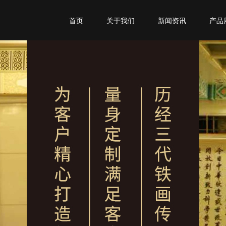
首页
关于我们
新闻资讯
产品