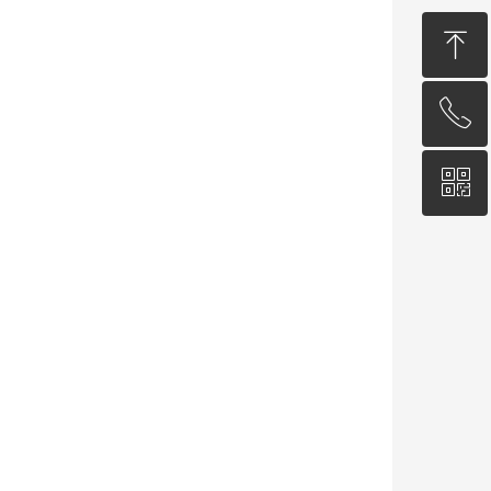
ꁸ
ꂅ
回到顶部
ꀥ
186-0963-0118
微信二维码