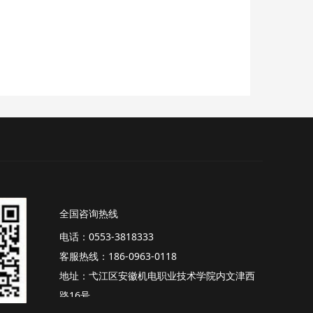
全国咨询热线
电话：0553-3818333
客服热线：186-0963-0118
地址：弋江区安徽机电职业技术学院内文津西
路16号