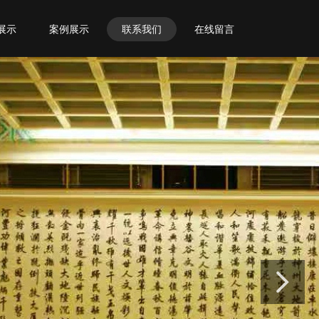
展示
案例展示
联系我们
在线留言